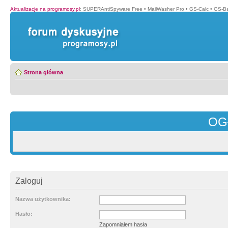
Aktualizacje na programosy.pl
:
SUPERAntiSpyware Free
•
MailWasher Pro
•
GS-Calc
•
GS-B
Strona główna
OG
Zaloguj
Nazwa użytkownika:
Hasło:
Zapomniałem hasła