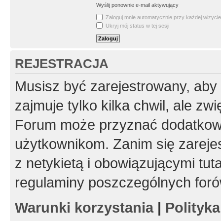
Wyślij ponownie e-mail aktywujący
Zaloguj mnie automatycznie przy każdej wizycie
Ukryj mój status w tej sesji
REJESTRACJA
Musisz być zarejestrowany, aby
zajmuje tylko kilka chwil, ale z
Forum może przyznać dodatkow
użytkownikom. Zanim się zarejes
z netykietą i obowiązującymi tut
regulaminy poszczególnych foró
Warunki korzystania
|
Polityk