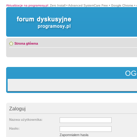
Aktualizacje na programosy.pl
:
Zero Install
•
Advanced SystemCare Free
•
Google Chrome
•
Strona główna
OG
Zaloguj
Nazwa użytkownika:
Hasło:
Zapomniałem hasła