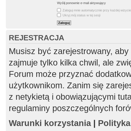
Wyślij ponownie e-mail aktywujący
Zaloguj mnie automatycznie przy każdej wizycie
Ukryj mój status w tej sesji
REJESTRACJA
Musisz być zarejestrowany, aby
zajmuje tylko kilka chwil, ale z
Forum może przyznać dodatkow
użytkownikom. Zanim się zarejes
z netykietą i obowiązującymi tut
regulaminy poszczególnych foró
Warunki korzystania
|
Polityk