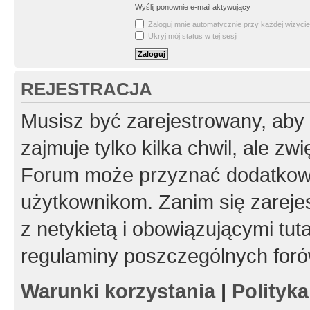
Wyślij ponownie e-mail aktywujący
Zaloguj mnie automatycznie przy każdej wizycie
Ukryj mój status w tej sesji
REJESTRACJA
Musisz być zarejestrowany, aby
zajmuje tylko kilka chwil, ale z
Forum może przyznać dodatkow
użytkownikom. Zanim się zarejes
z netykietą i obowiązującymi tut
regulaminy poszczególnych foró
Warunki korzystania
|
Polityk