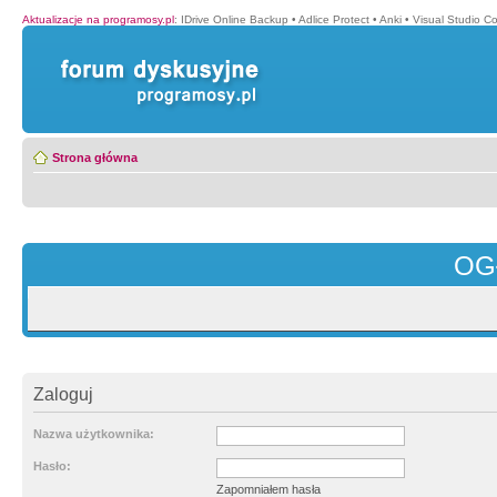
Aktualizacje na programosy.pl
:
IDrive Online Backup
•
Adlice Protect
•
Anki
•
Visual Studio C
Strona główna
OG
Zaloguj
Nazwa użytkownika:
Hasło:
Zapomniałem hasła