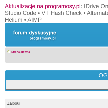
Aktualizacje na programosy.pl
:
IDrive O
Studio Code
•
VT Hash Check
•
Alternat
Helium
•
AIMP
Strona główna
OG
Zaloguj