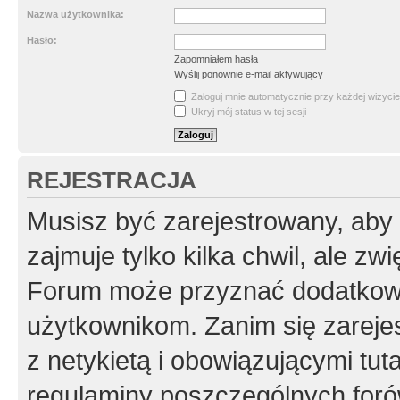
Nazwa użytkownika:
Hasło:
Zapomniałem hasła
Wyślij ponownie e-mail aktywujący
Zaloguj mnie automatycznie przy każdej wizycie
Ukryj mój status w tej sesji
REJESTRACJA
Musisz być zarejestrowany, aby
zajmuje tylko kilka chwil, ale z
Forum może przyznać dodatkow
użytkownikom. Zanim się zarejes
z netykietą i obowiązującymi tut
regulaminy poszczególnych foró