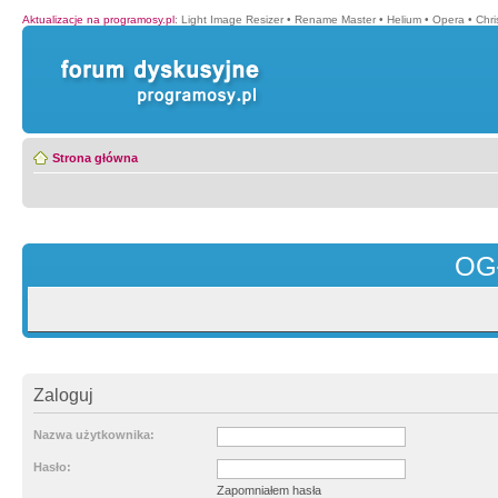
Aktualizacje na programosy.pl
:
Light Image Resizer
•
Rename Master
•
Helium
•
Opera
•
Chr
Strona główna
OG
Zaloguj
Nazwa użytkownika:
Hasło:
Zapomniałem hasła