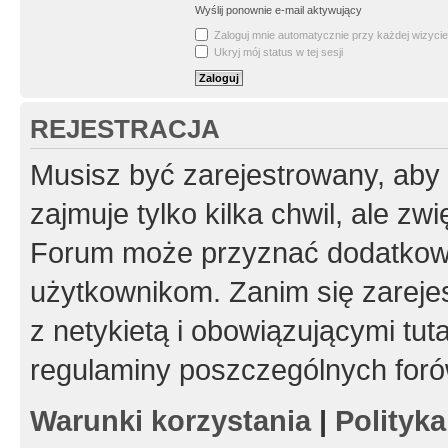
Wyślij ponownie e-mail aktywujący
Zaloguj mnie automatycznie przy każdej wizycie
Ukryj mój status w tej sesji
REJESTRACJA
Musisz być zarejestrowany, aby
zajmuje tylko kilka chwil, ale z
Forum może przyznać dodatkow
użytkownikom. Zanim się zarejes
z netykietą i obowiązującymi tut
regulaminy poszczególnych foró
Warunki korzystania
|
Polityk