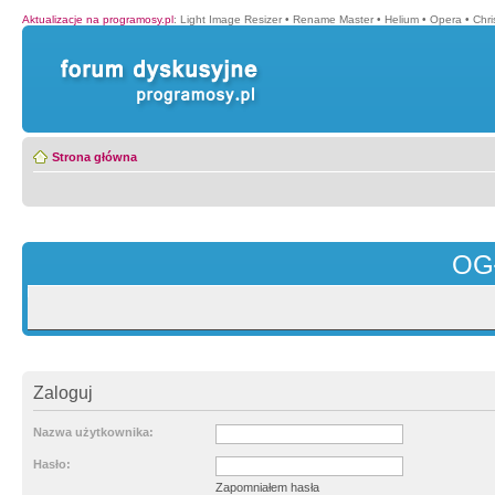
Aktualizacje na programosy.pl
:
Light Image Resizer
•
Rename Master
•
Helium
•
Opera
•
Chr
Strona główna
OG
Zaloguj
Nazwa użytkownika:
Hasło:
Zapomniałem hasła