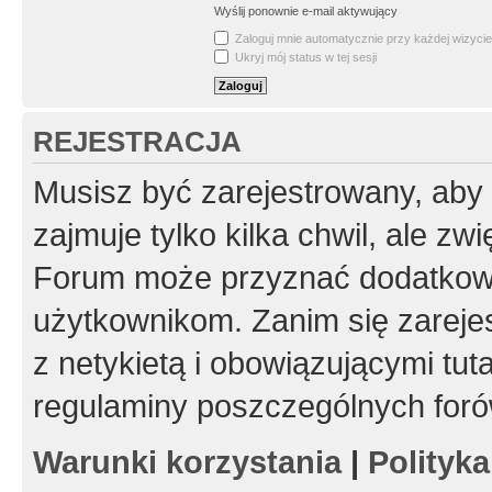
Wyślij ponownie e-mail aktywujący
Zaloguj mnie automatycznie przy każdej wizycie
Ukryj mój status w tej sesji
REJESTRACJA
Musisz być zarejestrowany, aby
zajmuje tylko kilka chwil, ale z
Forum może przyznać dodatkow
użytkownikom. Zanim się zarejes
z netykietą i obowiązującymi tut
regulaminy poszczególnych foró
Warunki korzystania
|
Polityk