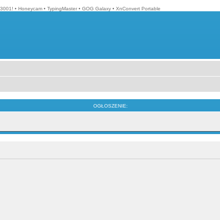
3001!
•
Honeycam
•
TypingMaster
•
GOG Galaxy
•
XnConvert Portable
OGŁOSZENIE: