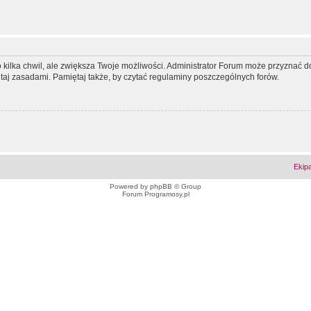
ko kilka chwil, ale zwiększa Twoje możliwości. Administrator Forum może przyzna
tutaj zasadami. Pamiętaj także, by czytać regulaminy poszczególnych forów.
Ekip
Powered by
phpBB
© Group
Forum Programosy.pl