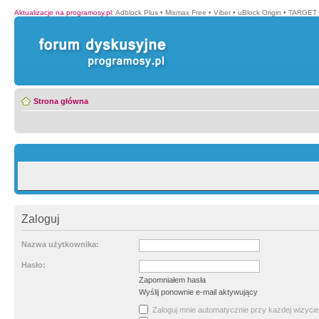
Aktualizacje na programosy.pl
:
Adblock Plus
•
Mixmax Free
•
Viber
•
uBlock Origin
•
TARGET 
Strona główna
Zaloguj
Nazwa użytkownika:
Hasło:
Zapomniałem hasła
Wyślij ponownie e-mail aktywujący
Zaloguj mnie automatycznie przy każdej wizycie