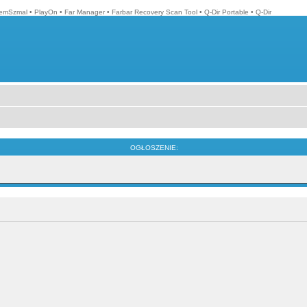
emSzmal
•
PlayOn
•
Far Manager
•
Farbar Recovery Scan Tool
•
Q-Dir Portable
•
Q-Dir
OGŁOSZENIE: