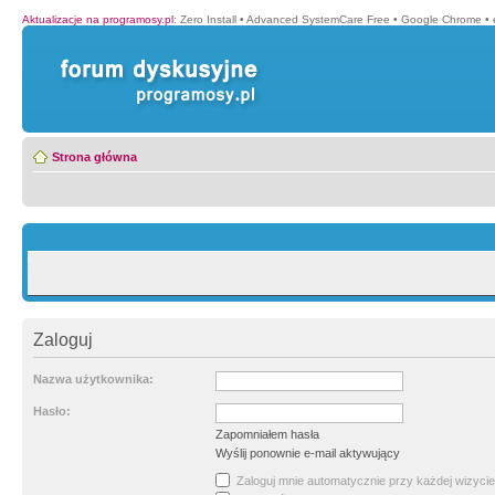
Aktualizacje na programosy.pl
:
Zero Install
•
Advanced SystemCare Free
•
Google Chrome
•
Strona główna
Zaloguj
Nazwa użytkownika:
Hasło:
Zapomniałem hasła
Wyślij ponownie e-mail aktywujący
Zaloguj mnie automatycznie przy każdej wizycie