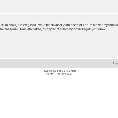
ko kilka chwil, ale zwiększa Twoje możliwości. Administrator Forum może przyzna
tutaj zasadami. Pamiętaj także, by czytać regulaminy poszczególnych forów.
Ekip
Powered by
phpBB
© Group
Forum Programosy.pl