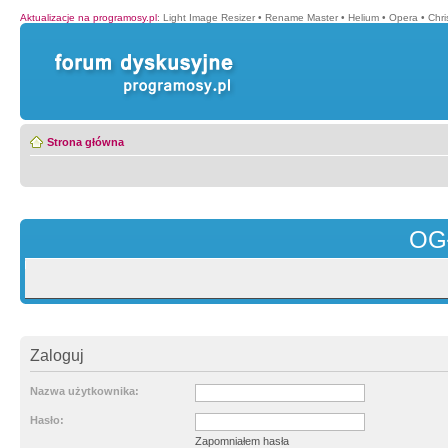
Aktualizacje na programosy.pl
:
Light Image Resizer
•
Rename Master
•
Helium
•
Opera
•
Chr
Strona główna
OG
Zaloguj
Nazwa użytkownika:
Hasło:
Zapomniałem hasła