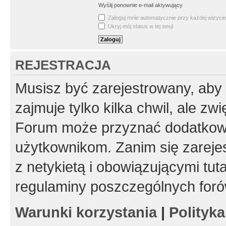
Wyślij ponownie e-mail aktywujący
Zaloguj mnie automatycznie przy każdej wizycie
Ukryj mój status w tej sesji
REJESTRACJA
Musisz być zarejestrowany, aby
zajmuje tylko kilka chwil, ale z
Forum może przyznać dodatkow
użytkownikom. Zanim się zarejes
z netykietą i obowiązującymi tut
regulaminy poszczególnych foró
Warunki korzystania
|
Polityk