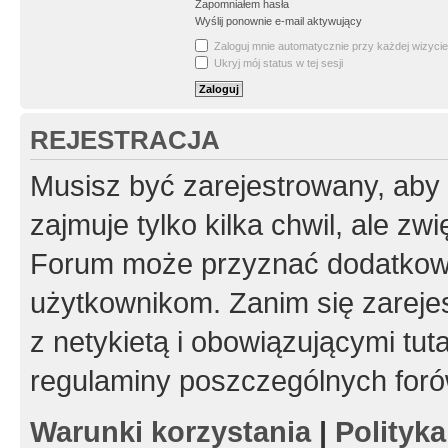
Zapomniałem hasła
Wyślij ponownie e-mail aktywujący
Zaloguj mnie automatycznie przy każdej wizycie
Ukryj mój status w tej sesji
REJESTRACJA
Musisz być zarejestrowany, aby
zajmuje tylko kilka chwil, ale z
Forum może przyznać dodatkow
użytkownikom. Zanim się zarejes
z netykietą i obowiązującymi tut
regulaminy poszczególnych foró
Warunki korzystania
|
Polityk