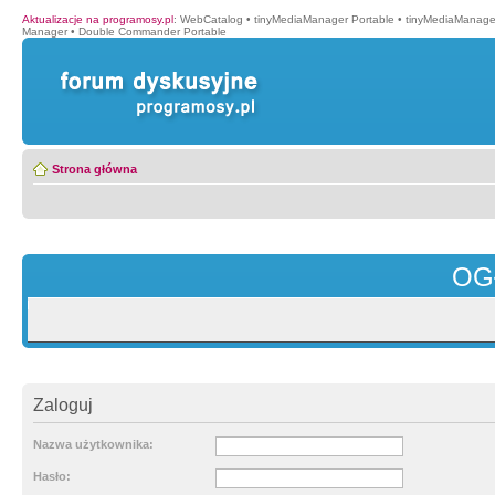
Aktualizacje na programosy.pl
:
WebCatalog
•
tinyMediaManager Portable
•
tinyMediaManage
Manager
•
Double Commander Portable
Strona główna
OG
Zaloguj
Nazwa użytkownika:
Hasło: