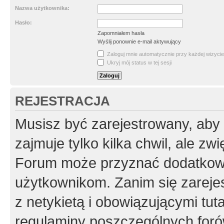
Nazwa użytkownika:
Hasło:
Zapomniałem hasła
Wyślij ponownie e-mail aktywujący
Zaloguj mnie automatycznie przy każdej wizycie
Ukryj mój status w tej sesji
REJESTRACJA
Musisz być zarejestrowany, aby
zajmuje tylko kilka chwil, ale z
Forum może przyznać dodatkow
użytkownikom. Zanim się zarejes
z netykietą i obowiązującymi tut
regulaminy poszczególnych foró