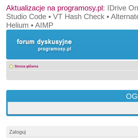
Aktualizacje na programosy.pl
:
IDrive O
Studio Code
•
VT Hash Check
•
Alternat
Helium
•
AIMP
Strona główna
OG
Zaloguj