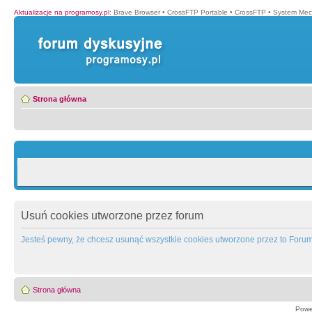
Aktualizacje na programosy.pl
:
Brave Browser
•
CrossFTP Portable
•
CrossFTP
•
System Mec
Strona główna
Usuń cookies utworzone przez forum
Jesteś pewny, że chcesz usunąć wszystkie cookies utworzone przez to Foru
Strona główna
Powe