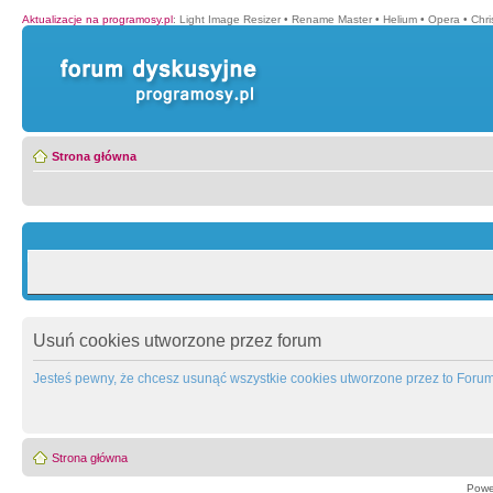
Aktualizacje na programosy.pl
:
Light Image Resizer
•
Rename Master
•
Helium
•
Opera
•
Chr
Strona główna
Usuń cookies utworzone przez forum
Jesteś pewny, że chcesz usunąć wszystkie cookies utworzone przez to Foru
Strona główna
Powe