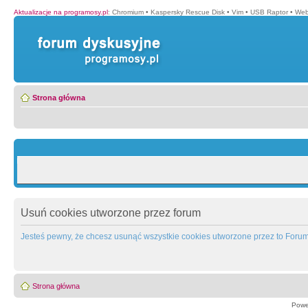
Aktualizacje na programosy.pl
:
Chromium
•
Kaspersky Rescue Disk
•
Vim
•
USB Raptor
•
Web
Strona główna
Usuń cookies utworzone przez forum
Jesteś pewny, że chcesz usunąć wszystkie cookies utworzone przez to Foru
Strona główna
Powe