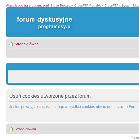
Aktualizacje na programosy.pl
:
Brave Browser
•
CrossFTP Portable
•
CrossFTP
•
System Mec
Strona główna
Usuń cookies utworzone przez forum
Jesteś pewny, że chcesz usunąć wszystkie cookies utworzone przez to Foru
Strona główna
Powe