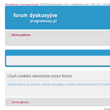
Aktualizacje na programosy.pl
:
SUPERAntiSpyware Free
•
MailWasher Pro
•
GS-Calc
•
GS-B
Strona główna
Usuń cookies utworzone przez forum
Jesteś pewny, że chcesz usunąć wszystkie cookies utworzone przez to Foru
Strona główna
Powe