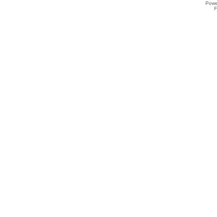
Powe
F