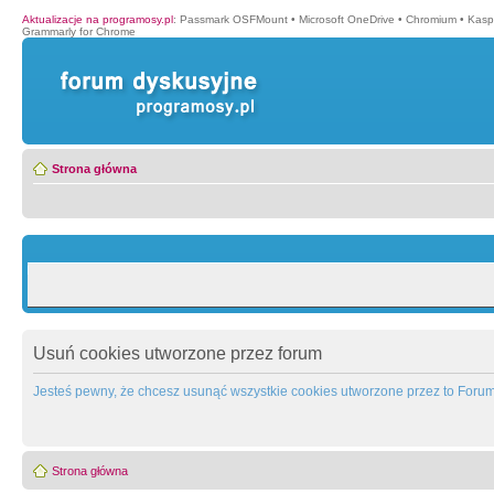
Aktualizacje na programosy.pl
:
Passmark OSFMount
•
Microsoft OneDrive
•
Chromium
•
Kasp
Grammarly for Chrome
Strona główna
Usuń cookies utworzone przez forum
Jesteś pewny, że chcesz usunąć wszystkie cookies utworzone przez to Foru
Strona główna