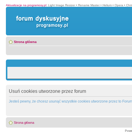
Aktualizacje na programosy.pl
:
Light Image Resizer
•
Rename Master
•
Helium
•
Opera
•
Chr
Strona główna
Usuń cookies utworzone przez forum
Jesteś pewny, że chcesz usunąć wszystkie cookies utworzone przez to Foru
Strona główna
Powe