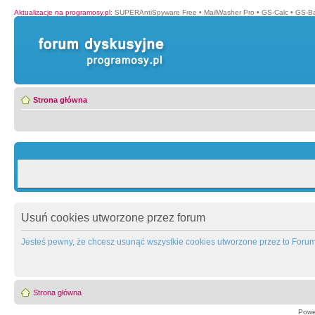
Aktualizacje na programosy.pl
:
SUPERAntiSpyware Free
•
MailWasher Pro
•
GS-Calc
•
GS-B
Strona główna
Usuń cookies utworzone przez forum
Jesteś pewny, że chcesz usunąć wszystkie cookies utworzone przez to Foru
Strona główna
Powe