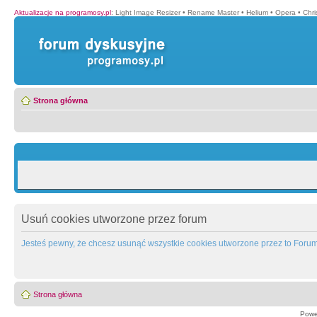
Aktualizacje na programosy.pl
:
Light Image Resizer
•
Rename Master
•
Helium
•
Opera
•
Chr
Strona główna
Usuń cookies utworzone przez forum
Jesteś pewny, że chcesz usunąć wszystkie cookies utworzone przez to Foru
Strona główna
Powe