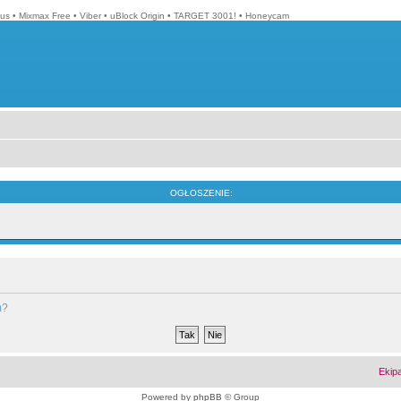
lus
•
Mixmax Free
•
Viber
•
uBlock Origin
•
TARGET 3001!
•
Honeycam
OGŁOSZENIE:
m?
Ekip
Powered by
phpBB
© Group