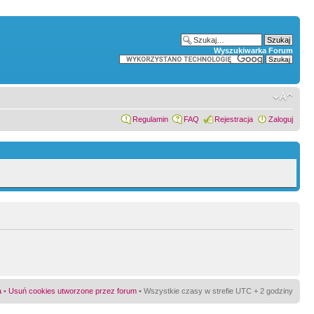
Wyszukiwarka Forum
Regulamin
FAQ
Rejestracja
Zaloguj
a
•
Usuń cookies utworzone przez forum
• Wszystkie czasy w strefie UTC + 2 godziny