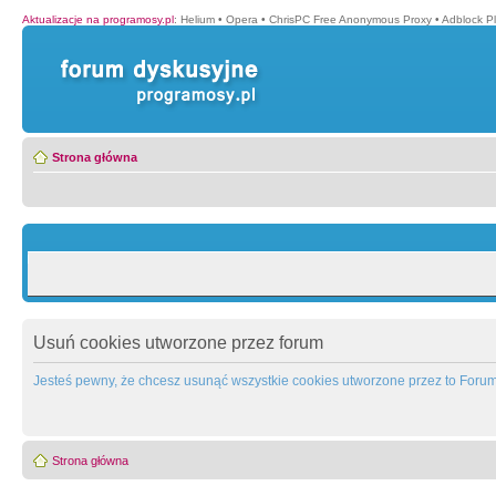
Aktualizacje na programosy.pl
:
Helium
•
Opera
•
ChrisPC Free Anonymous Proxy
•
Adblock P
Strona główna
Usuń cookies utworzone przez forum
Jesteś pewny, że chcesz usunąć wszystkie cookies utworzone przez to Foru
Strona główna