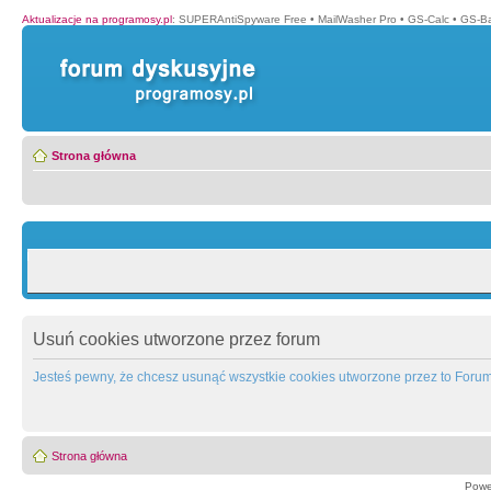
Aktualizacje na programosy.pl
:
SUPERAntiSpyware Free
•
MailWasher Pro
•
GS-Calc
•
GS-B
Strona główna
Usuń cookies utworzone przez forum
Jesteś pewny, że chcesz usunąć wszystkie cookies utworzone przez to Foru
Strona główna
Powe