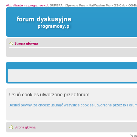
Aktualizacje na programosy.pl
:
SUPERAntiSpyware Free
•
MailWasher Pro
•
GS-Calc
•
GS-B
Strona główna
Usuń cookies utworzone przez forum
Jesteś pewny, że chcesz usunąć wszystkie cookies utworzone przez to Foru
Strona główna
Powe