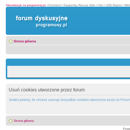
Aktualizacje na programosy.pl
:
Chromium
•
Kaspersky Rescue Disk
•
Vim
•
USB Raptor
•
Web
Strona główna
Usuń cookies utworzone przez forum
Jesteś pewny, że chcesz usunąć wszystkie cookies utworzone przez to Foru
Strona główna
Powe