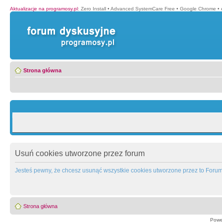
Aktualizacje na programosy.pl
:
Zero Install
•
Advanced SystemCare Free
•
Google Chrome
•
Strona główna
Usuń cookies utworzone przez forum
Jesteś pewny, że chcesz usunąć wszystkie cookies utworzone przez to Foru
Strona główna
Powe