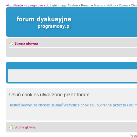
Aktualizacje na programosy.pl
:
Light Image Resizer
•
Rename Master
•
Helium
•
Opera
•
Chr
Strona główna
Usuń cookies utworzone przez forum
Jesteś pewny, że chcesz usunąć wszystkie cookies utworzone przez to Foru
Strona główna
Powe