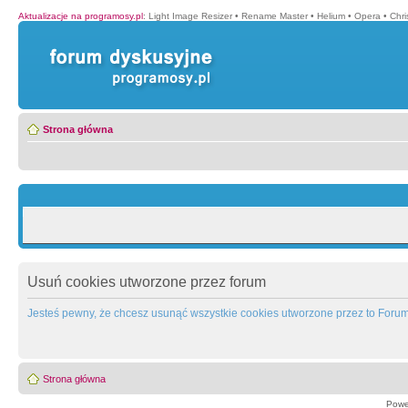
Aktualizacje na programosy.pl
:
Light Image Resizer
•
Rename Master
•
Helium
•
Opera
•
Chr
Strona główna
Usuń cookies utworzone przez forum
Jesteś pewny, że chcesz usunąć wszystkie cookies utworzone przez to Foru
Strona główna
Powe