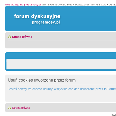
Aktualizacje na programosy.pl
:
SUPERAntiSpyware Free
•
MailWasher Pro
•
GS-Calc
•
GS-B
Strona główna
Usuń cookies utworzone przez forum
Jesteś pewny, że chcesz usunąć wszystkie cookies utworzone przez to Foru
Strona główna
Powe