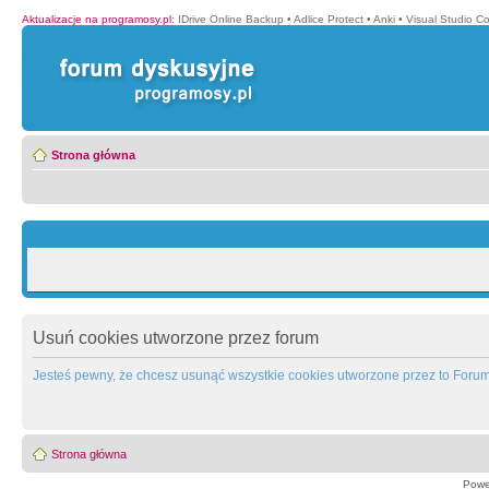
Aktualizacje na programosy.pl
:
IDrive Online Backup
•
Adlice Protect
•
Anki
•
Visual Studio C
Strona główna
Usuń cookies utworzone przez forum
Jesteś pewny, że chcesz usunąć wszystkie cookies utworzone przez to Foru
Strona główna
Powe