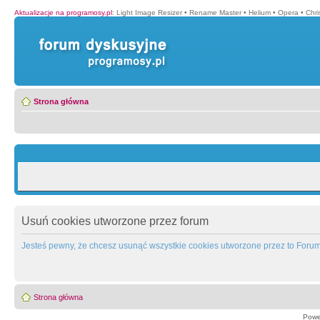
Aktualizacje na programosy.pl
:
Light Image Resizer
•
Rename Master
•
Helium
•
Opera
•
Chr
Strona główna
Usuń cookies utworzone przez forum
Jesteś pewny, że chcesz usunąć wszystkie cookies utworzone przez to Foru
Strona główna
Powe