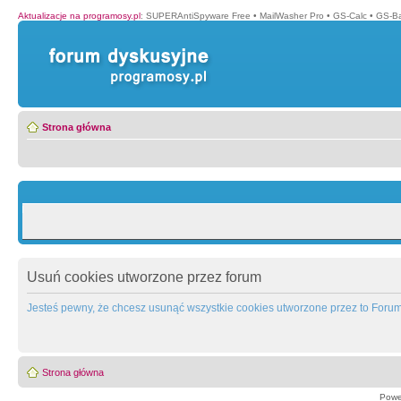
Aktualizacje na programosy.pl
:
SUPERAntiSpyware Free
•
MailWasher Pro
•
GS-Calc
•
GS-B
Strona główna
Usuń cookies utworzone przez forum
Jesteś pewny, że chcesz usunąć wszystkie cookies utworzone przez to Foru
Strona główna
Powe