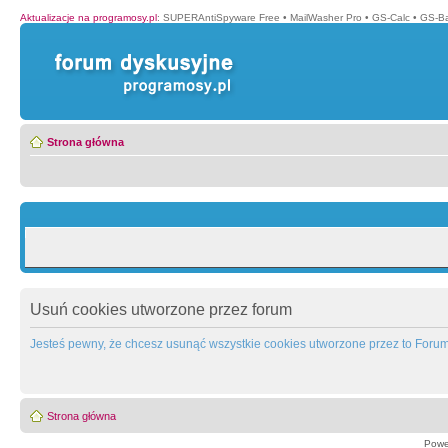
Aktualizacje na programosy.pl
:
SUPERAntiSpyware Free
•
MailWasher Pro
•
GS-Calc
•
GS-B
Strona główna
Usuń cookies utworzone przez forum
Jesteś pewny, że chcesz usunąć wszystkie cookies utworzone przez to Foru
Strona główna
Powe