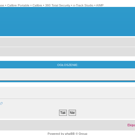
ase
•
Calibre Portable
•
Calibre
•
360 Total Security
•
n-Track Studio
•
AIMP
OGŁOSZENIE:
m?
Ekip
Powered by
phpBB
© Group