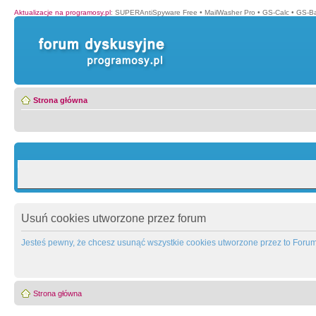
Aktualizacje na programosy.pl
:
SUPERAntiSpyware Free
•
MailWasher Pro
•
GS-Calc
•
GS-B
Strona główna
Usuń cookies utworzone przez forum
Jesteś pewny, że chcesz usunąć wszystkie cookies utworzone przez to Foru
Strona główna