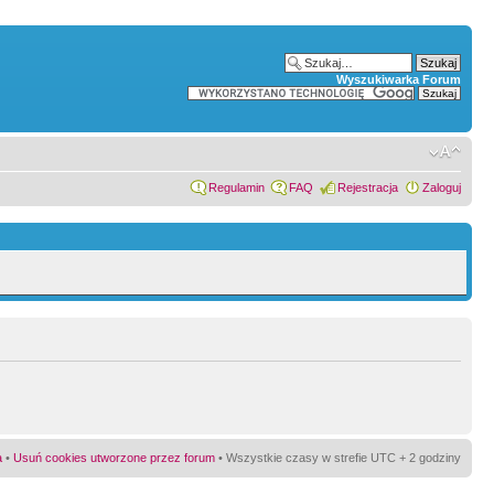
Wyszukiwarka Forum
Regulamin
FAQ
Rejestracja
Zaloguj
a
•
Usuń cookies utworzone przez forum
• Wszystkie czasy w strefie UTC + 2 godziny