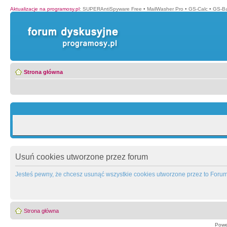
Aktualizacje na programosy.pl
:
SUPERAntiSpyware Free
•
MailWasher Pro
•
GS-Calc
•
GS-B
Strona główna
Usuń cookies utworzone przez forum
Jesteś pewny, że chcesz usunąć wszystkie cookies utworzone przez to Foru
Strona główna
Powe