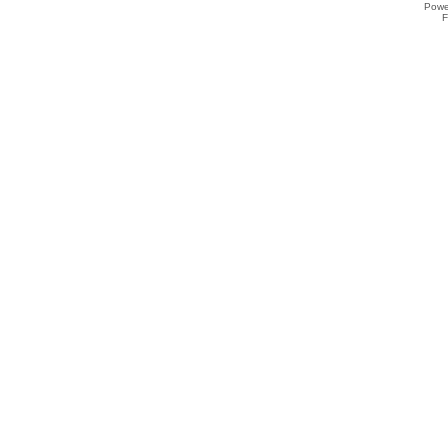
Powe
F