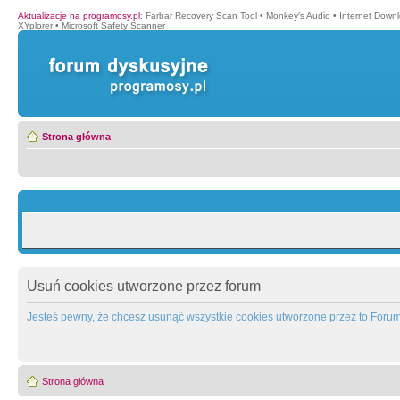
Aktualizacje na programosy.pl
:
Farbar Recovery Scan Tool
•
Monkey′s Audio
•
Internet Down
XYplorer
•
Microsoft Safety Scanner
Strona główna
Usuń cookies utworzone przez forum
Jesteś pewny, że chcesz usunąć wszystkie cookies utworzone przez to Foru
Strona główna