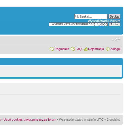
Wyszukiwarka Forum
Regulamin
FAQ
Rejestracja
Zaloguj
a
•
Usuń cookies utworzone przez forum
• Wszystkie czasy w strefie UTC + 2 godziny