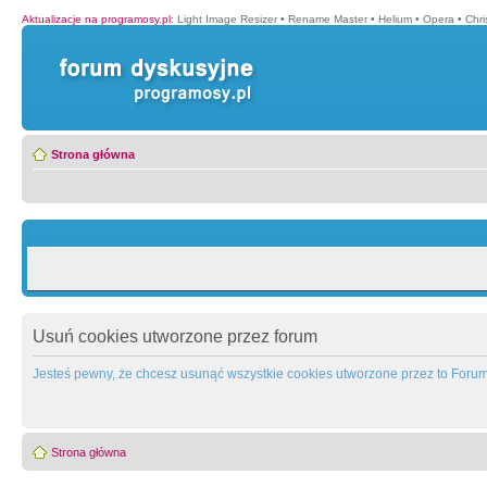
Aktualizacje na programosy.pl
:
Light Image Resizer
•
Rename Master
•
Helium
•
Opera
•
Chr
Strona główna
Usuń cookies utworzone przez forum
Jesteś pewny, że chcesz usunąć wszystkie cookies utworzone przez to Foru
Strona główna