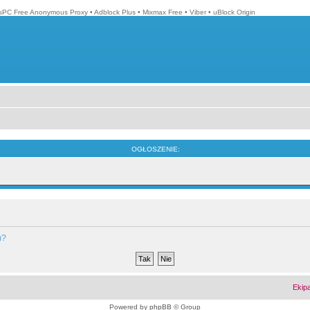
isPC Free Anonymous Proxy
•
Adblock Plus
•
Mixmax Free
•
Viber
•
uBlock Origin
OGŁOSZENIE:
m?
Ekip
Powered by
phpBB
© Group