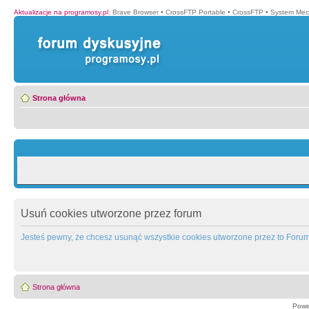
Aktualizacje na programosy.pl
:
Brave Browser
•
CrossFTP Portable
•
CrossFTP
•
System Mec
Strona główna
Usuń cookies utworzone przez forum
Jesteś pewny, że chcesz usunąć wszystkie cookies utworzone przez to Foru
Strona główna
Powe