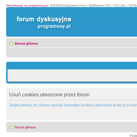
Aktualizacje na programosy.pl
:
SUPERAntiSpyware Free
•
MailWasher Pro
•
GS-Calc
•
GS-B
Strona główna
Usuń cookies utworzone przez forum
Jesteś pewny, że chcesz usunąć wszystkie cookies utworzone przez to Foru
Strona główna
Powe