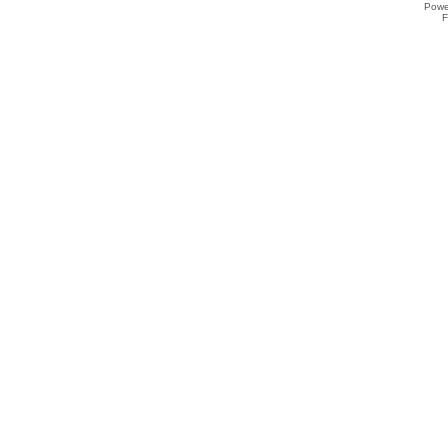
Powe
F