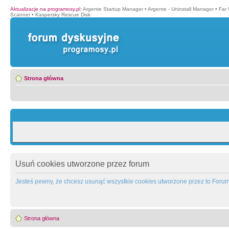
Aktualizacje na programosy.pl
:
Argente Startup Manager
•
Argente - Uninstall Manager
•
Far
Scanner
•
Kaspersky Rescue Disk
Strona główna
Usuń cookies utworzone przez forum
Jesteś pewny, że chcesz usunąć wszystkie cookies utworzone przez to Foru
Strona główna