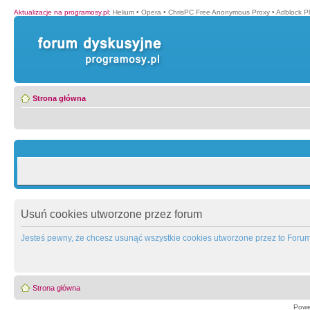
Aktualizacje na programosy.pl
:
Helium
•
Opera
•
ChrisPC Free Anonymous Proxy
•
Adblock P
Strona główna
Usuń cookies utworzone przez forum
Jesteś pewny, że chcesz usunąć wszystkie cookies utworzone przez to Foru
Strona główna
Powe