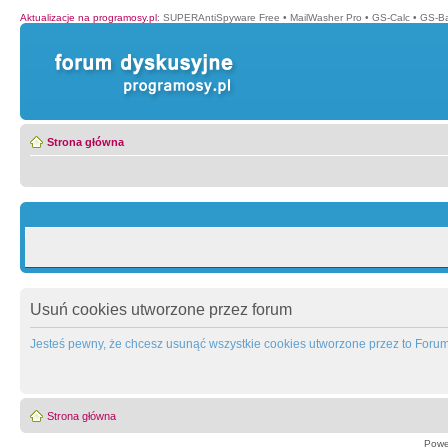
Aktualizacje na programosy.pl
:
SUPERAntiSpyware Free
•
MailWasher Pro
•
GS-Calc
•
GS-B
Strona główna
Usuń cookies utworzone przez forum
Jesteś pewny, że chcesz usunąć wszystkie cookies utworzone przez to Foru
Strona główna
Powe