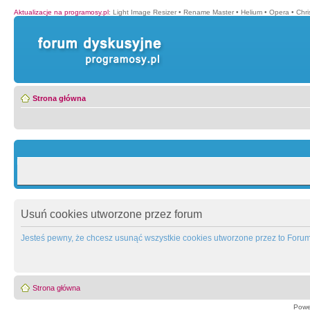
Aktualizacje na programosy.pl
:
Light Image Resizer
•
Rename Master
•
Helium
•
Opera
•
Chr
Strona główna
Usuń cookies utworzone przez forum
Jesteś pewny, że chcesz usunąć wszystkie cookies utworzone przez to Foru
Strona główna
Powe