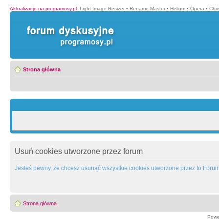
Aktualizacje na programosy.pl
:
Light Image Resizer
•
Rename Master
•
Helium
•
Opera
•
Chr
Strona główna
Usuń cookies utworzone przez forum
Jesteś pewny, że chcesz usunąć wszystkie cookies utworzone przez to Foru
Strona główna
Powe