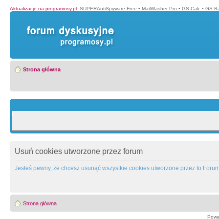
Aktualizacje na programosy.pl
:
SUPERAntiSpyware Free
•
MailWasher Pro
•
GS-Calc
•
GS-B
Strona główna
Usuń cookies utworzone przez forum
Jesteś pewny, że chcesz usunąć wszystkie cookies utworzone przez to Foru
Strona główna
Powe