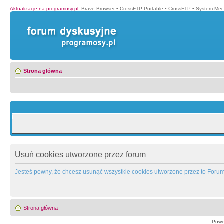
Aktualizacje na programosy.pl
:
Brave Browser
•
CrossFTP Portable
•
CrossFTP
•
System Mec
Strona główna
Usuń cookies utworzone przez forum
Jesteś pewny, że chcesz usunąć wszystkie cookies utworzone przez to Foru
Strona główna
Powe