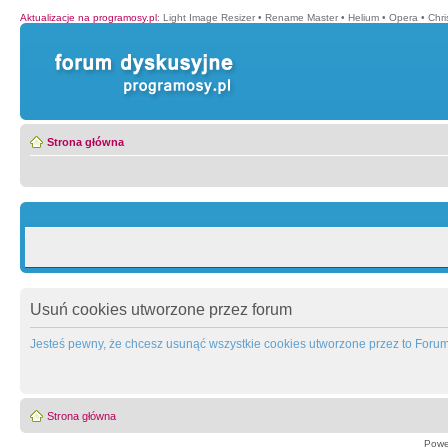
Aktualizacje na programosy.pl
:
Light Image Resizer
•
Rename Master
•
Helium
•
Opera
•
Chr
Strona główna
Usuń cookies utworzone przez forum
Jesteś pewny, że chcesz usunąć wszystkie cookies utworzone przez to Foru
Strona główna
Powe