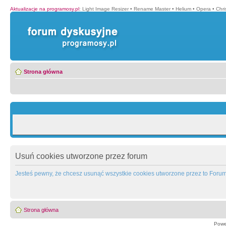
Aktualizacje na programosy.pl
:
Light Image Resizer
•
Rename Master
•
Helium
•
Opera
•
Chr
Strona główna
Usuń cookies utworzone przez forum
Jesteś pewny, że chcesz usunąć wszystkie cookies utworzone przez to Foru
Strona główna
Powe