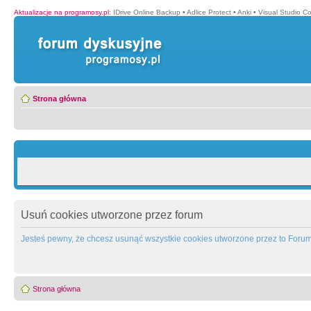
Aktualizacje na programosy.pl
:
IDrive Online Backup
•
Adlice Protect
•
Anki
•
Visual Studio C
Strona główna
Usuń cookies utworzone przez forum
Jesteś pewny, że chcesz usunąć wszystkie cookies utworzone przez to Foru
Strona główna