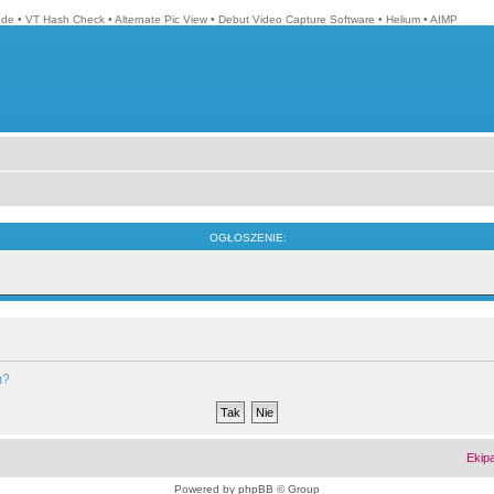
ode
•
VT Hash Check
•
Alternate Pic View
•
Debut Video Capture Software
•
Helium
•
AIMP
OGŁOSZENIE:
m?
Ekip
Powered by
phpBB
© Group