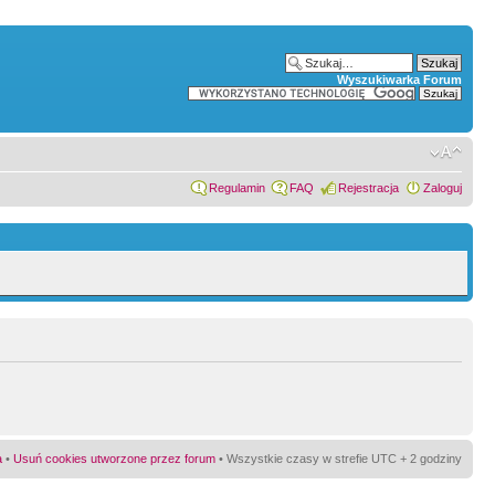
Wyszukiwarka Forum
Regulamin
FAQ
Rejestracja
Zaloguj
a
•
Usuń cookies utworzone przez forum
• Wszystkie czasy w strefie UTC + 2 godziny