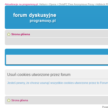
Aktualizacje na programosy.pl
:
Helium
•
Opera
•
ChrisPC Free Anonymous Proxy
•
Adblock P
Strona główna
Usuń cookies utworzone przez forum
Jesteś pewny, że chcesz usunąć wszystkie cookies utworzone przez to Foru
Strona główna
Powe