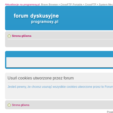
Aktualizacje na programosy.pl
:
Brave Browser
•
CrossFTP Portable
•
CrossFTP
•
System Mec
Strona główna
Usuń cookies utworzone przez forum
Jesteś pewny, że chcesz usunąć wszystkie cookies utworzone przez to Foru
Strona główna
Powe